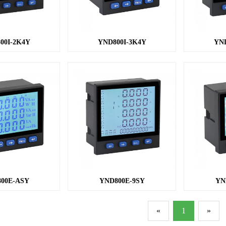
00I-2K4Y
YND800I-3K4Y
YND
00E-ASY
YND800E-9SY
YN
«
1
»