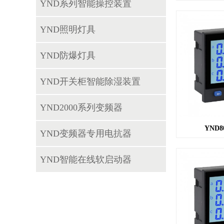
YND系列智能操控装置
YND照明灯具
YND防爆灯具
YND开关柜智能除湿装置
YND2000系列变频器
YND8
YND变频器专用电抗器
YND智能在线软启动器