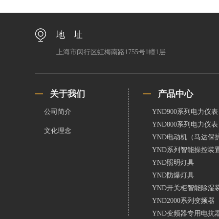
地 址
上海市闵行区虹梅南路1755号1幢1层
关于我们
产品中心
公司简介
YND900系列电力仪表
YND800系列电力仪表
文化理念
YND电动机（马达保
YND系列智能操控装
YND照明灯具
YND防爆灯具
YND开关柜智能除湿
YND2000系列变频器
YND变频器专用电抗