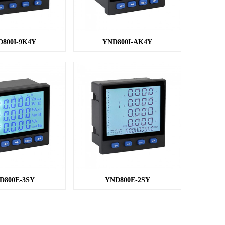
800I-9K4Y
YND800I-AK4Y
D800E-3SY
YND800E-2SY