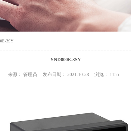
0E-3SY
YND800E-3SY
来源： 管理员
发布日期： 2021-10-28
浏览： 1155