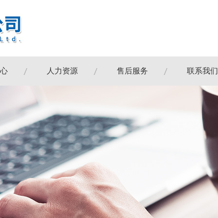
心
人力资源
售后服务
联系我们