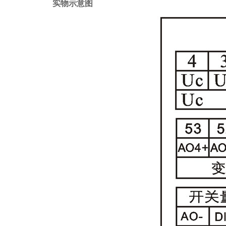
实物示意图