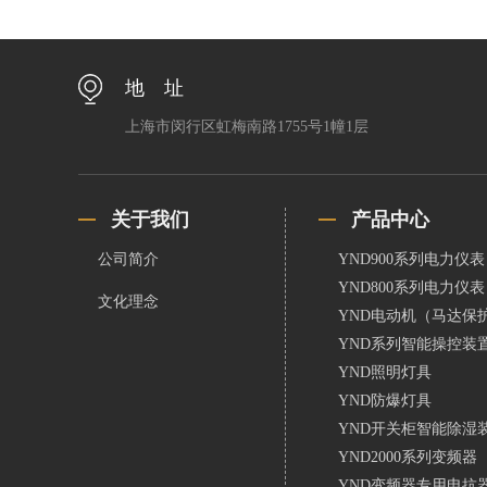
地 址
上海市闵行区虹梅南路1755号1幢1层
关于我们
产品中心
公司简介
YND900系列电力仪表
YND800系列电力仪表
文化理念
YND电动机（马达保
YND系列智能操控装
YND照明灯具
YND防爆灯具
YND开关柜智能除湿
YND2000系列变频器
YND变频器专用电抗