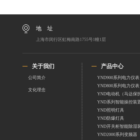
地 址
上海市闵行区虹梅南路1755号1幢1层
关于我们
产品中心
公司简介
YND900系列电力仪表
YND800系列电力仪表
文化理念
YND电动机（马达保
YND系列智能操控装
YND照明灯具
YND防爆灯具
YND开关柜智能除湿
YND2000系列变频器