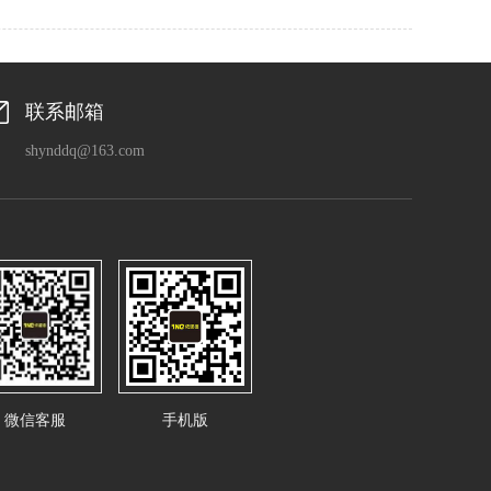
联系邮箱
shynddq@163.com
微信客服
手机版