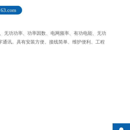
63.com
率、无功功率、功率因数、电网频率、有功电能、无功
85数字通讯。具有安装方便、接线简单、维护便利、工程