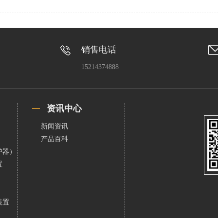
销售电话
15214374888
资讯中心
新闻资讯
产品百科
护器）
置
装置