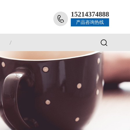
15214374888
产品咨询热线