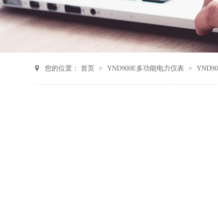
您的位置：
首页
>
YND900E多功能电力仪表
>
YND90