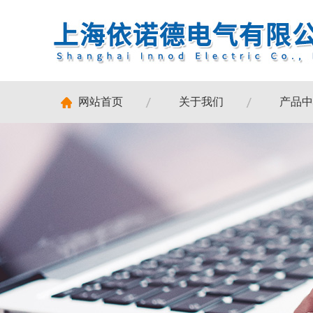
网站首页
关于我们
产品中